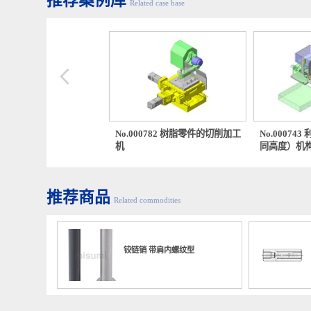
推荐案例库
Related case base
00673 树脂零件用研磨试验
No.000782 树脂零件的切削加工
No.00
机
同高度
推荐商品
Related commodities