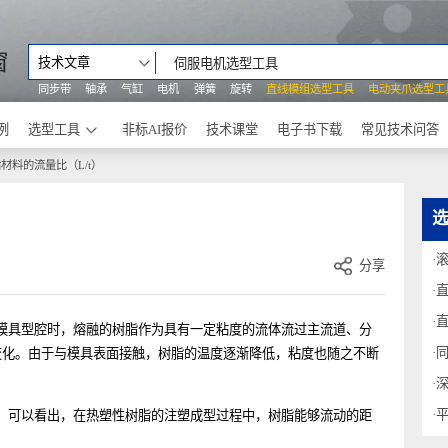
之窗
技术文章
同步带
轴承
气缸
电机
弹簧
旋转
直线模组选型工具
电动
功案例
选型工具
非标AI报价
技术课堂
电子书下载
常见
树脂材料的流量比（L/t）
）
分享
流入模具型腔时，熔融的树脂作为具有一定粘度的流体流过主流道、分
发生变化。由于与模具表面接触，树脂的温度逐渐降低，粘度也随之不断
加工。可以看出，在热塑性树脂的注塑成型过程中，树脂能够流动的距