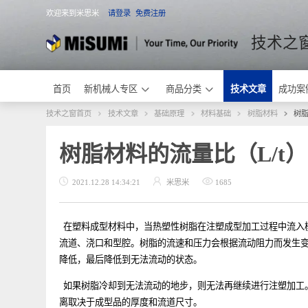
欢迎来到米思米
请登录
免费注册
米思米
技术
首页
新机械人专区
商品分类
技术文章
成
技术之窗首页
技术文章
基础原理
材料基础
树脂材料
树脂材料的流量比（L/t
2021.12.28 14:34:21
米思米
1685
在塑料成型材料中，当热塑性树脂在注塑成型加工过程中
流道、浇口和型腔。树脂的流速和压力会根据流动阻力而
降低，最后降低到无法流动的状态。
如果树脂冷却到无法流动的地步，则无法再继续进行注塑