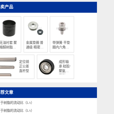
热卖产品
无油衬套 聚
金属垫圈 普
带弹簧·平垫
缩醛树脂型
通级·精密级
圈内六角螺
直柱型
T尺寸指定型
栓
定位销
成形轴
正公差
承 硅胶/
直杆型
聚氨酯/
平型
推荐文章