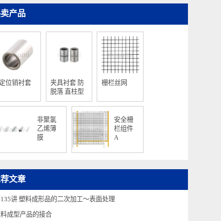
热卖产品
定位销衬套
夹具衬套 防
栅栏丝网
脱落 直柱型
非聚氯
安全柵
乙烯薄
栏组件
膜
A
推荐文章