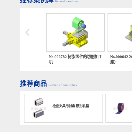
推荐案例库
Related case base
00100 塑料外壳压入夹具
No.000782 树脂零件的切削加工
No.00
机
座）
推荐商品
Related commodities