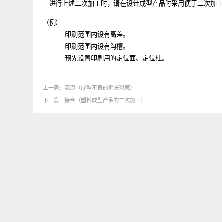
这是一种利用压力对比树脂电镀更薄的薄膜进行蒸镀的方
进行上述二次加工时，请在设计成型产品时采用便于二次
（例）
印刷范围内设有高差。
印刷范围内设有沟槽。
预先设置印刷用的定位面、定位柱。
上一篇
流痕（成型不良的解决对策）
下一篇
接合（塑料成型产品的二次加工）