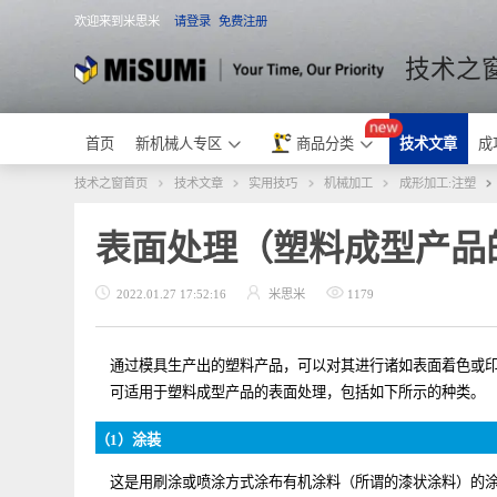
欢迎来到米思米
请登录
免费注册
米思米
技术
首页
新机械人专区
商品分类
技术文章
技术之窗首页
技术文章
实用技巧
机械加工
成形加工:注
表面处理（塑料成型产
2022.01.27 17:52:16
米思米
1179
通过模具生产出的塑料产品，可以对其进行诸如表面着色
可适用于塑料成型产品的表面处理，包括如下所示的种
（1）涂装