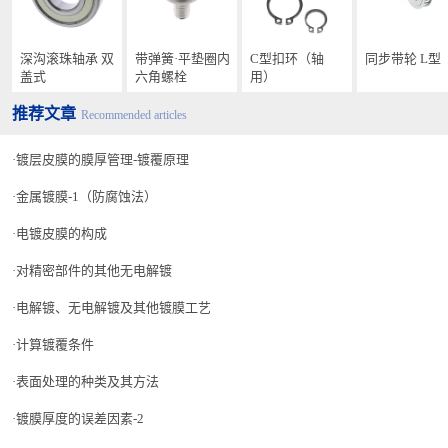
深沟滚珠轴承 双
带弹簧·平垫圈内
C型扣环（轴
同步带轮 L型
盖式
六角螺栓
用）
推荐文章
Recommended articles
镀层皮膜的膜厚管理-镀覆原理
金属镀膜-1（防腐蚀法）
电镀皮膜的构成
对精密部件的其他无电解镀
电解镀、无电解镀及其他镀膜工艺
计算镀覆条件
表面处理的种类及其方法
镀膜厚度的误差因素-2