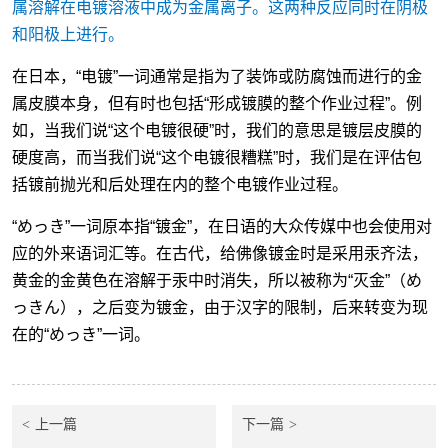
属溶解在电镀溶液中成为金属离子。这两种反应同时在阴极
和阳极上进行。
在日本，“电镀”一词通常是指为了装饰或防腐蚀而进行的金
属皮膜本身，但有时也包括“形成镀膜的整个作业过程”。例
如，当我们说“这个电镀很硬”时，我们的意思是镀层皮膜的
硬度高，而当我们说“这个电镀很糟糕”时，我们是在评估包
括镀前抛光和后处理在内的整个电镀作业过程。
“めっき”一词原本指“镀金”，在日语的大众传媒中也会使用对
应的外来语词汇等。在古代，给佛像镀金时是采用汞齐法，
黄金的金黄色在溶解于汞中时消失，所以被称为“灭金”（め
っきん），之后变为镀金，由于汉字的限制，后来转变为现
在的“めっき”一词。
上一篇
下一篇