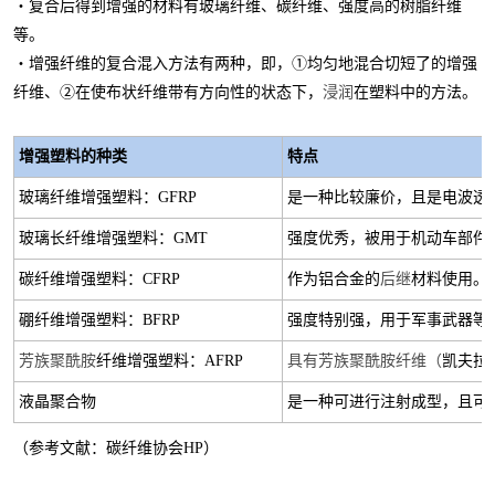
・复合后得到增强的材料有玻璃
纤维
、碳
纤维
、
强
度高的树脂
纤维
等
。
・增强
纤维的复合
混入方法有两种，即，
①均匀地混合切短了的增强
纤维、
②在使布状
纤维带有
方向性的状态下，
浸润
在塑料中的方法。
增强
塑料
的种类
特
点
玻璃
纤维增强
塑料：
GFRP
是一种比较廉价，且是电波透
玻璃长
纤维增强
塑料：
GMT
强度优秀，被用于机动车部件
碳
纤维增强
塑料：
CFRP
作为铝
合金的
后继
材料使用。
硼
纤维增强
塑料：
BFRP
强
度特
别强，用于军事武器等
芳族聚
酰
胺
纤维增强
塑料：
AFRP
具有芳族聚
酰
胺
纤维
（
凯夫拉
液晶
聚合物
是一种可进行注射成型，且可
（参考文献：碳
纤维协会
HP
）