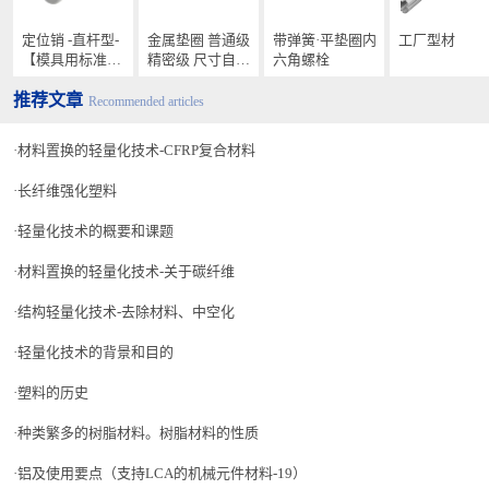
定位销 -直杆型-
金属垫圈 普通级
带弹簧·平垫圈内
工厂型材
【模具用标准零
精密级 尺寸自由
六角螺栓
件】
指定型
推荐文章
Recommended articles
材料置换的轻量化技术-CFRP复合材料
长纤维强化塑料
轻量化技术的概要和课题
材料置换的轻量化技术-关于碳纤维
结构轻量化技术-去除材料、中空化
轻量化技术的背景和目的
塑料的历史
种类繁多的树脂材料。树脂材料的性质
铝及使用要点（支持LCA的机械元件材料-19）