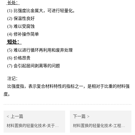
长处：
(1)
比强度比金属大，可进行轻量化。
(2)
保温性良好
(3)
难以受腐蚀
(4)
修补操作简单
短
处
：
(5)
难以进行循环再利用和废弃处理
(6)
价格昂贵
(7)
会引起
层间剥离等的问题
注记：
比
强
度指，表示复合材料特性的指标之一，是相对于比重的材料
强
度。
上一篇
下一篇
材料置换的轻量化技术-关于碳纤维
材料置换的轻量化技术-工程塑料