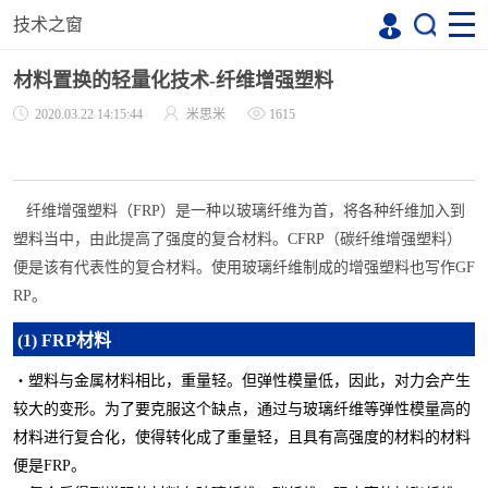
技术之窗
材料置换的轻量化技术-纤维增强塑料
2020.03.22 14:15:44
米思米
1615
纤维增强塑料（
FRP
）是一种以玻璃
纤维为首，将各种纤维加入到
塑料当中，由此提高了强度的复合材料。
CFRP
（
碳
纤维
增强
塑料）
便是该有代表性的复合材料。使用玻璃
纤维制成的增强
塑料也写作
GF
RP
。
(1) FRP材料
・塑料与金属材料相比，重量轻。
但弹性模量低，因此，对力会产生
较大的变形。为了要克服这个缺点，通过与玻璃
纤维等弹性模量
高的
材料进行复合化，使得转化成了重量轻，且具有高
强
度的材料的材料
便是
FRP
。