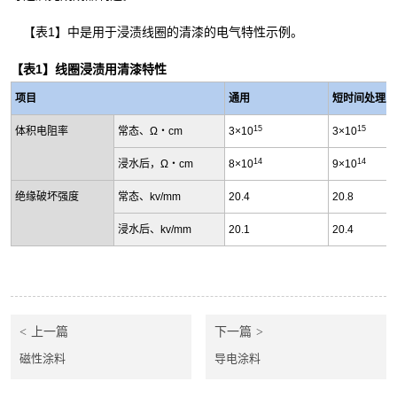
【表1】中是用于浸渍线圈的清漆的电气特性示例。
【表1】线圈浸渍用清漆特性
项目
通用
短时间处理用
15
15
体积电阻率
常态、Ω
・
cm
3×10
3×10
14
14
浸水后，Ω
・
cm
8×10
9×10
绝缘破坏强度
常态、kv/mm
20.4
20.8
浸水后、kv/mm
20.1
20.4
上一篇
下一篇
磁性涂料
导电涂料