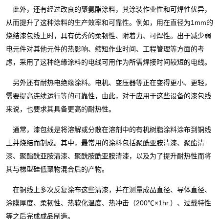
此外，还有经过改良的聚氨酯涂料，其涂装作业性和可焊性优异，
从而提升了这种涂料的生产效率和可靠性。例如，用在直径为1mm的
烧结漆包线上时，具有优秀的柔韧性、附着力、可焊性。出于减少弱
电元件对其他元件的热影响、缩短作业时间、工程管理等方面的考
虑，采用了这种绝缘涂料的电线可用作为所需焊接时间较短的电线。
另外还有耐热电绝缘涂料。电机、变压器等正在变得更小、更轻，
需要提高连续运行等的可靠性，由此，对于应用于这些设备的漆包线
来说，也要求其具备更高的耐热性。
通常，漆包线是将溶解或分散在溶剂中的有机树脂涂料涂布到铜线
上并烧结而制成。其中，最常用的涂料包括聚酰亚胺清漆、聚酯清
漆、聚酯酰亚胺清漆、聚酰胺酰亚胺清漆，以及为了提升耐热性而将
其与梯型硅低聚物混合后的产物。
在铜线上多次反复涂布这些清漆，并在测量成品直径、导体直径、
涂膜厚度、柔韧性、热软化温度、热冲击（200℃×1hr.）、过载特性
等之后完成成品制造。