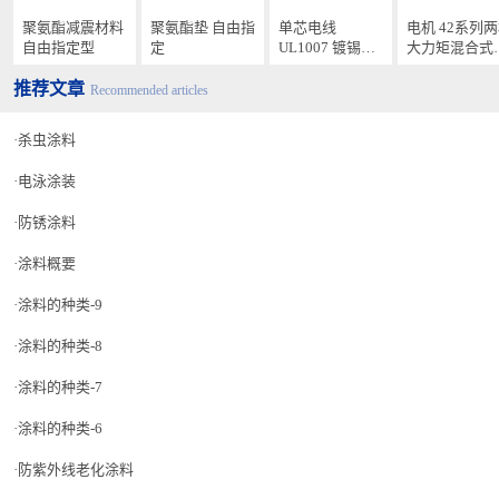
聚氨酯减震材料
聚氨酯垫 自由指
单芯电线
电机 42系列
自由指定型
定
UL1007 镀锡铜
大力矩混合式
导体 300V
进电机 步距角
推荐文章
1.8°HSTM
Recommended articles
杀虫涂料
电泳涂装
防锈涂料
涂料概要
涂料的种类-9
涂料的种类-8
涂料的种类-7
涂料的种类-6
防紫外线老化涂料