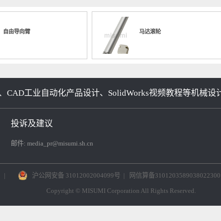
0608 滑台直线运动机构
No.000748 薄型工件的吸附头
No.00
自由导向臂
马达滚轮
、CAD工业自动化产品设计、SolidWorks视频教程
投诉及建议