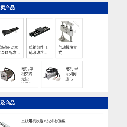
热卖产品
单轴驱动器
单轴组件 压
气动模块立
LX45 标准
轧滚珠丝杠/
式
型/盖板型
精密滚珠丝
杠型 标准规
格
电机 单
电机 A6
相交流
系列伺
无段变
服马达
速马达
（MSMF
调速电
小容量
机
小惯量
系列）
提及商品