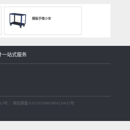
0187 重型工件的横移机构
No.000513 电机式连续上下组件
No.000
搁板手推小车
等机械设计一站式服务