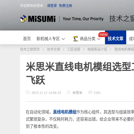
欢迎来到米思米
请登录
免费注册
米思米
技术
首页
新机械人专区
商品分类
技术文章
技术之窗首页
技术文章
工匠话题
电驱新品介绍
直线电
米思米直线电机模组选型
飞跃
2023.11.11 14:06:10
米思米
1591
在自动化领域，
直线电机模组
作为核心组件，其选型与组
式繁琐复杂，不仅耗时耗力，还容易出错，给企业带来不
到了根本性的改变。