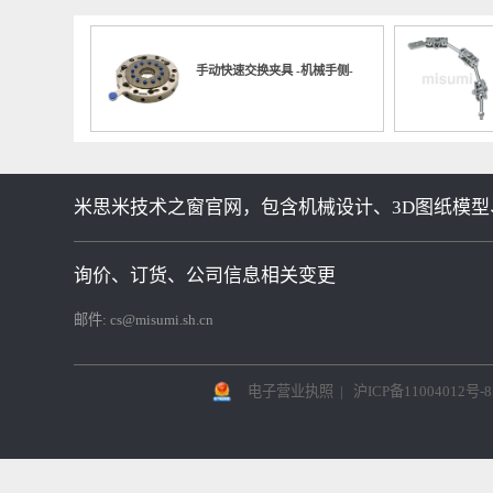
00481 直行高度不同输送机
No.000035 气缸直线运动机构
No.00
射
推荐商品
Related commodities
手动快速交换夹具 -机械手侧-
米思米技术之窗官网，包含机械设计、3D图纸模型
询价、订货、公司信息相关变更