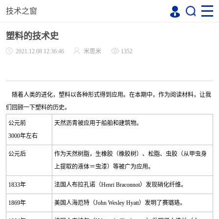
技术之窗
塑料的技术史
2021.12.08 12:36:46
米思米
1352
随着人类的进化，塑料以各种形式得到应用。在本期中，作为阅读材料，让我
们回顾一下塑料的历史。
公元前
天然沥青被应用于船舶和建筑物。
3000
年左右
公元后
作为天然树脂，生橡胶（橡胶树）、松脂、虫胶（从甲虫身
上提取的液体＝虫漆）等被广为应用。
1833
年
法国人布拉孔诺（
Henri Braconnot
）发现硝化纤维。
1869
年
美国人海厄特（
John Wesley Hyatt
）发明了赛璐珞。