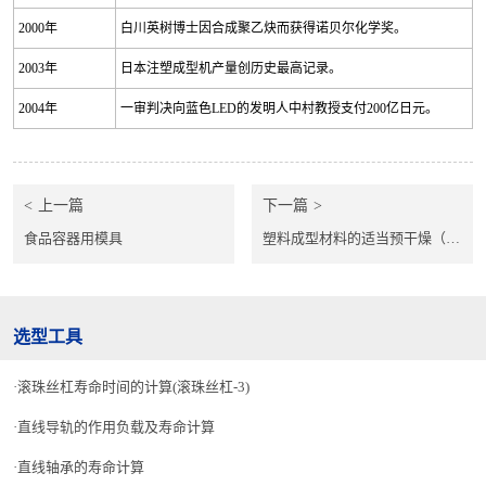
2000
年
白川英树博士因合成聚乙炔而获得诺贝尔化学奖。
2003
年
日本注塑成型机产量创历史最高记录。
2004
年
一审判决向蓝色
LED
的发明人中村教授支付
200
亿日元。
上一篇
下一篇
食品容器用模具
塑料成型材料的适当预干燥（修订版）
选型工具
滚珠丝杠寿命时间的计算(滚珠丝杠-3)
直线导轨的作用负载及寿命计算
直线轴承的寿命计算