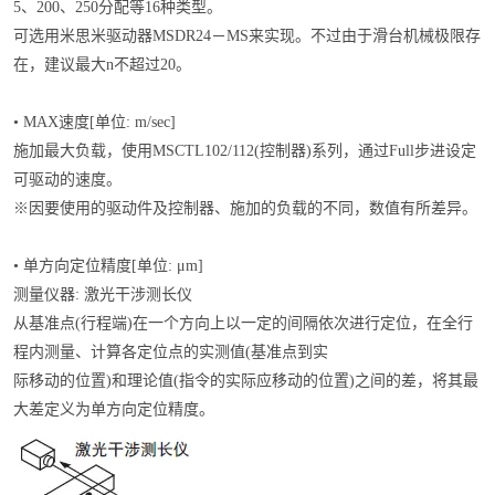
5、200、250分配等16种类型。
可选用米思米驱动器MSDR24－MS来实现。不过由于滑台机械极限存
在，建议最大n不超过20。
• MAX速度[单位: m/sec]
施加最大负载，使用MSCTL102/112(控制器)系列，通过Full步进设定
可驱动的速度。
※因要使用的驱动件及控制器、施加的负载的不同，数值有所差异。
• 单方向定位精度[单位: μm]
测量仪器: 激光干涉测长仪
从基准点(行程端)在一个方向上以一定的间隔依次进行定位，在全行
程内测量、计算各定位点的实测值(基准点到实
际移动的位置)和理论值(指令的实际应移动的位置)之间的差，将其最
大差定义为单方向定位精度。