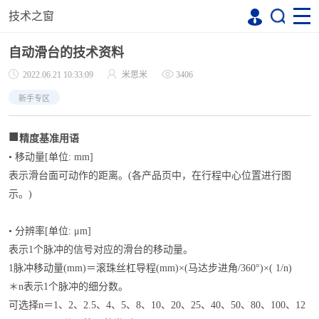
技术之窗
自动滑台的技术资料
2022.06.21 10:33:09
米思米
3406
新手专区
■
精度基准用语
• 移动量[单位: mm]
表示滑台面可动作的距离。(各产品页中，在行程中心位置进行图
示。)
• 分辨率[单位: μm]
表示1个脉冲的信号对应的滑台的移动量。
1脉冲移动量(mm)＝滚珠丝杠导程(mm)×(马达步进角/360°)×( 1/n)
＊n表示1个脉冲的细分数。
可选择n＝1、2、2.5、4、5、8、10、20、25、40、50、80、100、12