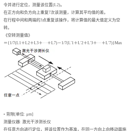
令并进行定位，测量该位置(L2)。
在正方向和负方向上重复7次该测量，计算其平均值的差。
在行程中间和两端的3点重复该操作，将计算值的最大值定义为空
转。
《空转测量值》
＝{1/7(L1＋L2＋L3＋···＋L7)－1/7(L′1＋L′2＋L′3＋···＋L′7)}Max
• 背隙[单位: μm]
测量仪器: 激光干涉测长仪
在任意方向进行定位，将该位置作为基准，在同一方向上向移动面施