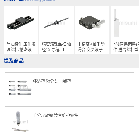
单轴组件 压轧滚
精密滚珠丝杠 轴
中精度X轴手动
Z轴简易调整
珠丝杠/精密滚珠
径15 导程5 10
滑台 交叉滚子导
件 进给丝杠型
丝杠型 标准规格
20 标准螺帽
轨型
重载型
提及商品
经济型 微分头 自锁型
千分尺旋钮 滑台维护零件