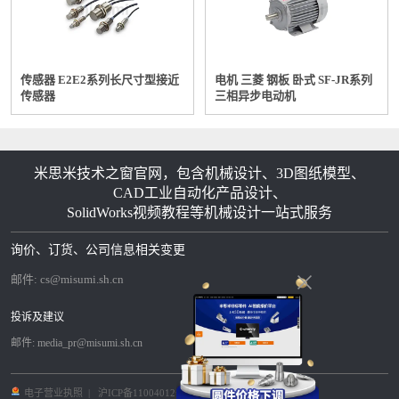
传感器 E2E2系列长尺寸型接近
电机 三菱 钢板 卧式 SF-JR系列
传感器
三相异步电动机
米思米技术之窗官网，包含机械设计、3D图纸模型、
CAD工业自动化产品设计、
SolidWorks视频教程等机械设计一站式服务
询价、订货、公司信息相关变更
邮件:
cs@misumi.sh.cn
投诉及建议
邮件:
media_pr@misumi.sh.cn
电子营业执照
|
沪ICP备11004012号-8
|