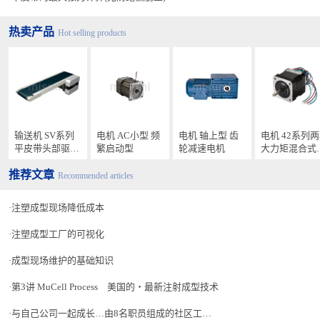
热卖产品
Hot selling products
输送机 SV系列
电机 AC小型 频
电机 轴上型 齿
电机 42系列
平皮带头部驱动
繁启动型
轮减速电机
大力矩混合式
型
进电机 步距角
推荐文章
1.8°HSTM
Recommended articles
注塑成型现场降低成本
注塑成型工厂的可视化
成型现场维护的基础知识
第3讲 MuCell Process 美国的・最新注射成型技术
与自己公司一起成长…由8名职员组成的社区工厂中引入了物联网和人工智能后发生了什么变化?