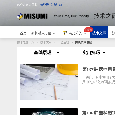
欢迎来到米思米
请登录
免费注册
米思米
技术
首页
新机械人专区
商品分类
技术文章
技术之窗首页
技术文章
工匠话题
模具技术讲座
基础原理
实用技巧
第137讲 医
医疗用具中使用
具中的大部分都