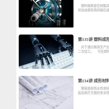
第136讲 塑
塑料磁铁是在树
状自由度较高的
第135讲 
对于通过模具生
二次加工。 可
第134讲 
聚砜是耐热水性
品及医疗方面的