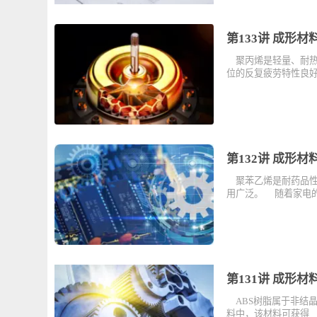
第133讲 
聚丙烯是轻量、
位的反复疲劳特
第132讲 
聚苯乙烯是耐药
用广泛。 随着