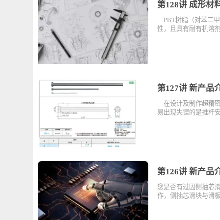
第128讲 成
PBT树脂（对
性，且具有耐有
第127讲 新
在设计及制作超
易出现失误的是