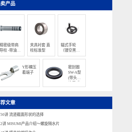
热卖产品
精密级带肩
夹具衬套 直
辐式手轮
导柱 -带油槽
柱标准型
（镂空黑
全长固定型
色）
压入部长度
指定型-
Y形裸压
密封圈
着端子
SW-A型
(带头螺
栓用 非
内径过
盈型)
推荐文章
第50讲 流道截面形状的选择