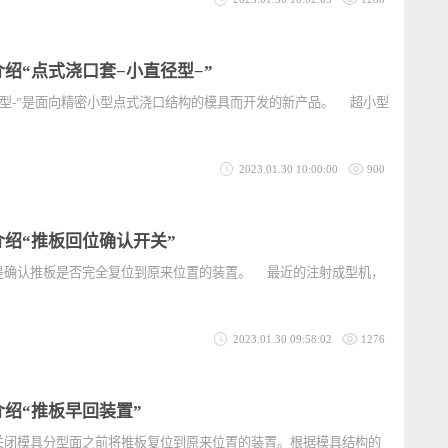
第126讲 新产品介绍“润滑剂−侧抽芯滑块专用防卡死润滑脂型”
抽芯滑块卡死导致模具破损的经历？ 侧抽芯滑块在每次开模时反复动
与滑板、
2023.01.30 10:02:05
1288
产品介绍“点式浇口套−小直径型−”
直径型-”是面向精密小型点式浇口结构的模具而开发的新产品。 超小型
2023.01.30 10:00:00
900
产品介绍“推板回位确认开关”
关”是确认推板是否完全复位到原来位置的装置。 最近的注射成型机，
主