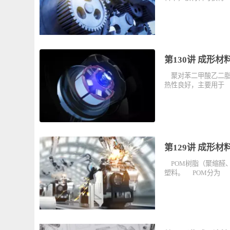
第131讲 成
ABS树脂属于
料中，该材料可
第130讲 
聚对苯二甲酸乙
热性良好，主要
第129讲 成
POM树脂（聚
塑料。 POM分