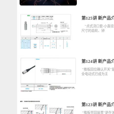
您是否有过因侧
作，侧抽芯滑块
第125讲 新
“点式浇口套-小
尺寸的齿轮、钟
第124讲 新
“推板回位确认开
全电动式已成为