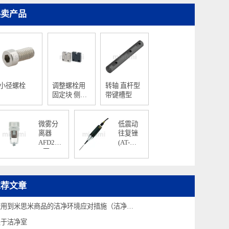
热卖产品
小径螺栓
调整螺栓用
转轴 直杆型
固定块 侧面
带键槽型
安装型 标准
型
微雾分
低震动
离器
往复锉
AFD20-
(AT-
A至
6066)
AFD40-
A/油雾
分离器
推荐文章
AFM20-
A至