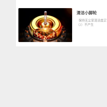
清洁小脚轮
保持无尘室清洁度
（2）不产生