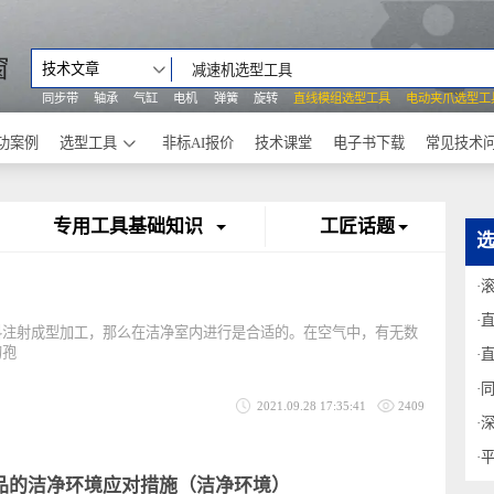
之窗
技术文章
同步带
轴承
气缸
电机
弹簧
旋转
直线模组选型工具
电动
成功案例
选型工具
非标AI报价
技术课堂
电子书下载
专用工具基础知识
工匠话题
塑料注射成型加工，那么在洁净室内进行是合适的。在空气中，有无数
霉菌的孢
2021.09.28 17:35:41
2409