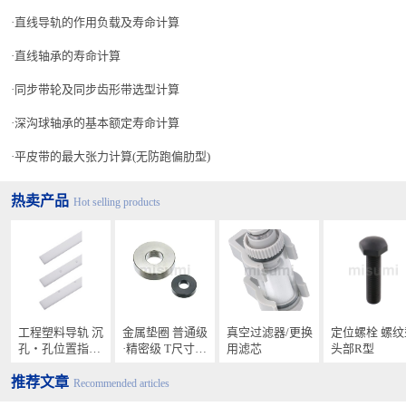
直线导轨的作用负载及寿命计算
直线轴承的寿命计算
同步带轮及同步齿形带选型计算
深沟球轴承的基本额定寿命计算
平皮带的最大张力计算(无防跑偏肋型)
热卖产品
Hot selling products
工程塑料导轨 沉
金属垫圈 普通级
真空过滤器/更换
定位螺栓 螺纹
孔・孔位置指定
·精密级 T尺寸指
用滤芯
头部R型
型
定型
推荐文章
Recommended articles