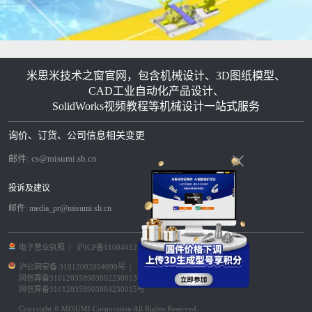
米思米技术之窗官网，包含机械设计、3D图纸模型、
CAD工业自动化产品设计、
SolidWorks视频教程等机械设计一站式服务
询价、订货、公司信息相关变更
邮件:
cs@misumi.sh.cn
投诉及建议
邮件:
media_pr@misumi.sh.cn
电子营业执照
|
沪ICP备11004012号-8
|
沪公网安备 31012002004099号
|
网信算备310120358903802230013号
|
网信算备310120358903804230015号
Copyright © MISUMI Corporation All Rights Reserved.