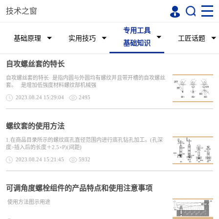
技术之窗
专用工具
基础原理
实用技巧
工匠话题
基础知识
自攻螺丝套的特长
自攻螺丝套的特长· 是指内圆与外圆均有螺纹并且带开槽的自攻螺丝
套。 是增加低强度材料螺纹部机械强
2023.08.24 15:29:04
2495
螺纹套的使用方法
1.在商品目录所示的螺纹底孔直径范围内进行底孔钻孔加工。(孔深
度>插入后的长度＋2.5×P)(间距)
2023.08.24 15:21:45
5932
可调角度螺栓组件的产品特点和使用注意事项
使用方法图示用途