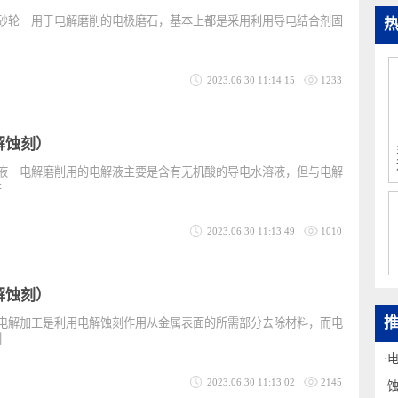
（电解蚀刻）
电极砂轮 用于电解磨削的电极磨石，基本上都是采用利用导电结合剂固
构。
2023.06.30 11:14:15
1233
（电解蚀刻）
电解液 电解磨削用的电解液主要是含有无机酸的导电水溶液，但与电解
由于并
2023.06.30 11:13:49
1010
（电解蚀刻）
理 电解加工是利用电解蚀刻作用从金属表面的所需部分去除材料，而电
解蚀刻