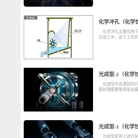
电解蚀刻
（1）概要 不同
材料作为阳极，
化学冲孔（化
化学冲孔主要应
压加工中，由于
光成型-2（
光成型中会遇到
膜处理需要使用