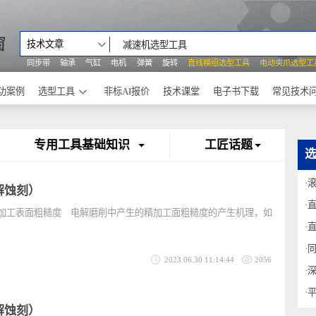
之窗
技术文章
同步带
轴承
气缸
电机
弹簧
旋转
直线模组选型工具
电动
成功案例
选型工具
非标AI报价
技术课堂
电子书下载
刻
专用工具基础知识
工匠话题
（电解蚀刻）
的精加工表面粗糙度 电解磨削中产生的精加工面粗糙度的产生机理，如
中是
2023.06.30 11:14:44
2056