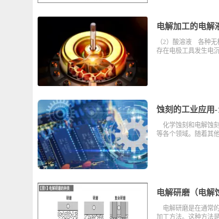
电解加工的电
（2）酸溶液 各
存在电极工具发
蚀刻的工业应
化学蚀刻和电解
等各个领域。随