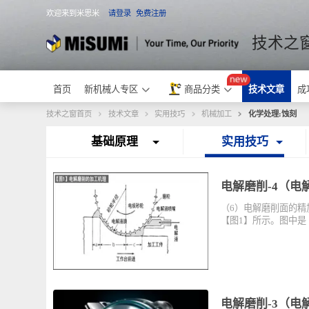
欢迎来到米思米
请登录
免费注册
米思米
技术
首页
新机械人专区
商品分类
技术文章
技术之窗首页
技术文章
实用技巧
机械加工
化学处理:蚀
基础原理
实用技巧
电解磨削-4
（6）电解磨削面
【图1】所示。图