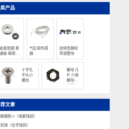
热卖产品
金属垫圈 普
气缸用传感
连体型脚轮
通级·精密级
器
带调整块
T尺寸指定型
十字孔
螺母 凡
平头小
升 六角
螺丝
螺母/螺
丝配套
螺帽
推荐文章