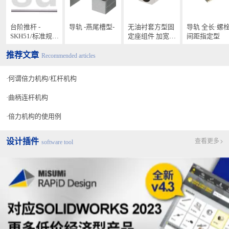
台阶推杆 -
导轨 -燕尾槽型-
无油衬套方型固
导轨 全长·螺
SKH51/标准规
定座组件 加宽紧
间距指定型
格-
凑型
推荐文章
Recommended articles
何谓倍力机构/杠杆机构
曲柄连杆机构
倍力机构的使用例
设计插件
查看更多
software tool