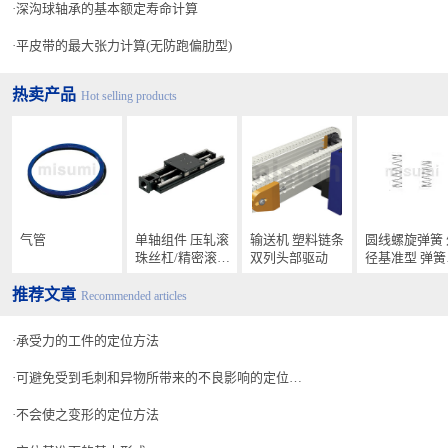
深沟球轴承的基本额定寿命计算
平皮带的最大张力计算(无防跑偏肋型)
热卖产品
Hot selling products
气管
单轴组件 压轧滚
输送机 塑料链条
圆线螺旋弹簧 外
珠丝杠/精密滚珠
双列头部驱动
径基准型 弹簧常
丝杠型 标准规格
数0.5～2.9N/
推荐文章
Recommended articles
承受力的工件的定位方法
可避免受到毛刺和异物所带来的不良影响的定位基准结构
不会使之变形的定位方法