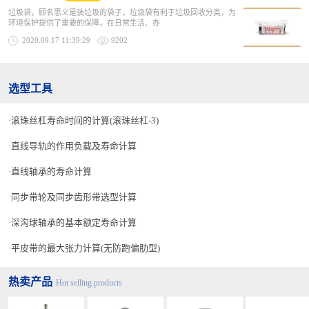
垃圾袋，顾名思义是装垃圾的袋子，垃圾袋有利于垃圾回收分类，为
环境保护提供了重要的保障，在日常生活、办
2020.09.17 11:39:29
9202
选型工具
滚珠丝杠寿命时间的计算(滚珠丝杠-3)
直线导轨的作用负载及寿命计算
直线轴承的寿命计算
同步带轮及同步齿形带选型计算
深沟球轴承的基本额定寿命计算
平皮带的最大张力计算(无防跑偏肋型)
热卖产品
Hot selling products