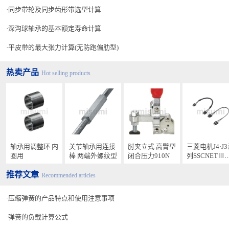
同步带轮及同步齿形带选型计算
深沟球轴承的基本额定寿命计算
平皮带的最大张力计算(无防跑偏肋型)
热卖产品
Hot selling products
轴承用调整环 内
关节轴承用连接
肘夹立式 高臂型
三菱电机J4·J
圈用
棒 两端外螺纹型
闭合压力910N
列SSCNETⅢ
纤
推荐文章
Recommended articles
压缩弹簧的产品特点和使用注意事项
弹簧的负载计算公式