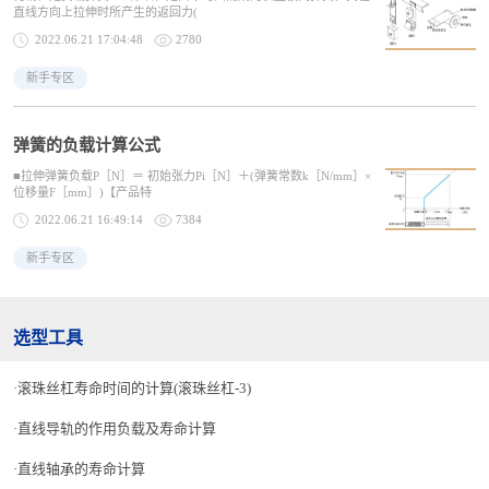
直线方向上拉伸时所产生的返回力(
2022.06.21 17:04:48
2780
新手专区
弹簧的负载计算公式
■拉伸弹簧负载P［N］＝ 初始张力Pi［N］＋(弹簧常数k［N/mm］×
位移量F［mm］)【产品特
2022.06.21 16:49:14
7384
新手专区
选型工具
滚珠丝杠寿命时间的计算(滚珠丝杠-3)
直线导轨的作用负载及寿命计算
直线轴承的寿命计算