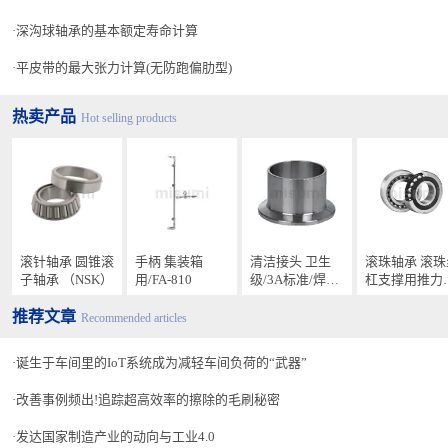
深沟球轴承的基本额定寿命计算
平皮带的最大张力计算(无防跑偏肋型)
热卖产品
Hot selling products
滚针轴承 圆锥滚
手柄 集装箱
清洁接头 卫生
滚珠轴承 滚珠
子轴承 （NSK）
用/FA-810
级/3A标准/焊式
杠支撑用推力
卡盘型
接触球轴承
推荐文章
Recommended articles
诞生于车间里的IoT系统成为减轻车间负荷的“武器”
改善事例频出!追踪超高效率的擦除的毛刷秘密
发达国家制造产业的动向与工业4.0