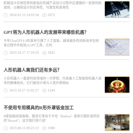
机械设计实用性原则是指在机械产品设计过程中应遵循的一些原则和
准则，以确保设计的实用性、可靠性和易用性
2024.01.15 14:03:34
2073
GPT将为人形机器人的发展带来哪些机遇？
今年ChatGPT4.0的发布引爆了人工智能，越来越多的创新技术在研
发过程中开始加入GPT工具，它的
2023.10.27 17:19:35
1832
人形机器人离我们还有多远？
人形机器人一直是科技领域的一大梦想，代表着人工智能和机器人技
术的巅峰结合。它们被设计成与人类外貌相似
2023.10.27 15:02:27
1244
不使用专用模具的R形外罩钣金加工
R是指曲线或曲面。据说它来自于半径（Radius）或表示圆形或拱形
的“Round”。这次我们将介绍“
2023.06.15 09:23:13
1980