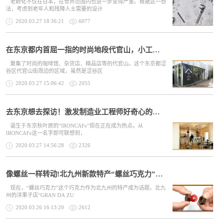
老龄化不仅在日本，在世界范围内也进一步变得严重。根据这一想
法，考虑到老年人和残障人士需要的设计
2020.03.27 18:36:21
6077
在东京都内首屈一指的时尚地段代官山，小工厂大集合？！记录“工厂展会”
聚集了时尚的咖啡馆、杂货店、精品店等的代官山。这个东京都涩
谷区代官山街周边的区域，虽然是涩谷区
2020.03.27 15:06:42
2055
去东京想去探访！激发制造业工程师好奇心的传说中的咖啡店是怎样的？
诞生于东京秋叶原的“IRONCAFe”现在正在成为热点。从
IRONCAFe这一名字即可联想到，
2020.03.27 14:56:28
2326
像螺丝一样转动!北九州新款特产“螺丝巧克力”是什么?
现在，“螺丝巧克力”这个巧克力作为北九州的特产成为话题。北九
州的洋果子店“GRAN DA ZU
2020.03.26 16:13:20
2612