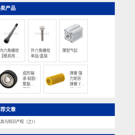
热卖产品
内六角螺栓
外六角螺栓
薄型气缸
【模具用标
单品/盒装
准零件】
成形轴
弹簧 强
承 硅胶/
力矩形
聚氨酯/
弹簧 TF
平型
轻小装
载型
推荐文章