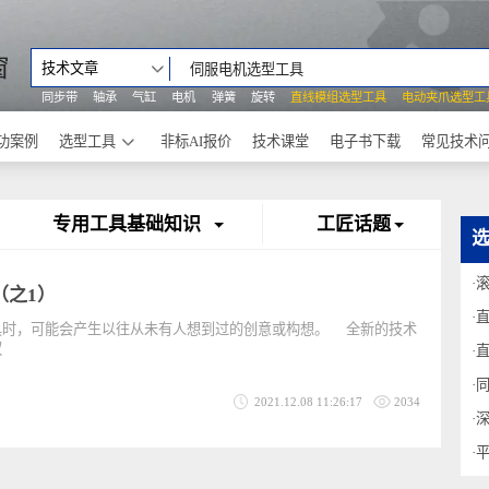
之窗
技术文章
同步带
轴承
气缸
电机
弹簧
旋转
直线模组选型工具
电动
成功案例
选型工具
非标AI报价
技术课堂
电子书下载
令
专用工具基础知识
工匠话题
权（之1）
模具时，可能会产生以往从未有人想到过的创意或构想。 全新的技术
识产权
2021.12.08 11:26:17
2034