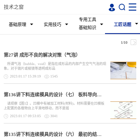
技术之窗
专用工具
基础原理
实用技巧
工匠话题
基础知识
1/10
第27讲 成形不良的解决对策（气泡）
所谓气泡（bubble、void）是指在成形品的内部产生空气气泡的现
象。对于镜片或棱镜等透明成形品
2023.01.17 15:39:19
1545
第136讲下料连续模具的设计（七） 板料导向块、卸料板的设计
请观察【图1】。凹模中有被加工材料(材料)。材料需要在凹模板
上配置的各载物台上平滑地移动，而不是摇
2023.01.17 09:53:05
3041
第135讲下料连续模具的设计（六） 最初的结构设计