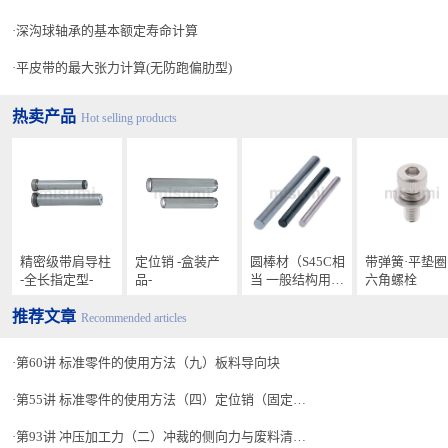
深沟球轴承的基本额定寿命计算
平皮带的最大张力计算(无防跑偏肋型)
热卖产品
Hot selling products
精密级带肩导柱
定位销 -盒装产
圆棒材（S45C相
带弹簧·平垫圈
-全长指定型-
品-
当 一般结构用钢
六角螺栓
SCM435）
推荐文章
Recommended articles
第60讲 标准零件的使用方法（九）板料导向块
第55讲 标准零件的使用方法（四）定位销（固定销）
第93讲 冲压加工力（二）冲裁的侧向力与废料清除力