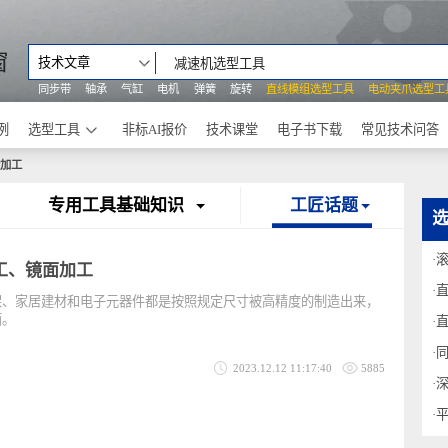
之窗
技术文章
同步带
轴承
气缸
电机
弹簧
旋转
直线模组选型工具
电动
功案例
选型工具
非标AI报价
技术课堂
电子书下载
常见
理与精加工
专用工具基础知识
工匠话题
加工、镜面加工
身框架、家居建材和电子元器件都是按照规定尺寸被高精度的制造出来，
滑表面。
2023.12.12 11:17:40
5885