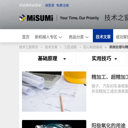
欢迎来到米思米
请登录
免费注册
米思米
技术
首页
新机械人专区
商品分类
技术文章
成
技术之窗首页
技术文章
工匠话题
匠心制造基础
表面处
基础原理
实用技巧
精加工、超精
镜子、汽车的车
并且精加工成光