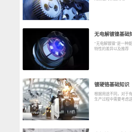
发黑处理的用
发黑也被称为“四
为黑色的表面处
无电解镀镍基
“无电解镀镍”是
特性的差异以及
镀硬铬基础知
根据用途不同，
生产过程中需要