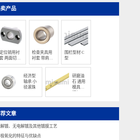
热卖产品
定位销用衬
检查夹具用
围栏型材 C
套 两面切割
衬套 带肩普
型
法兰型
通型
经济型
研磨油
轴承 小
石 通用
径滚珠
模具用/
精加工
型 单件
WA磨粒
推荐文章