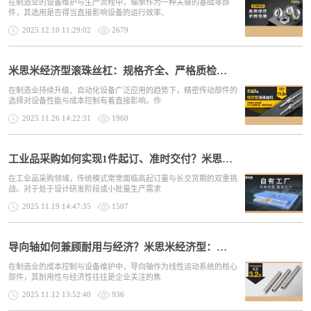
在制造业的设备维护与生产流程中，轴承作为一种关键的基础零部
件，其选用是否得当直接影响设备的运行效率、
2025.12.10 11:29:02
2679
米思米经济型滚珠丝杠：规格齐全、严格质检，品质保证
在制造业持续升级、自动化设备广泛应用的趋势下，精密传动部件的
选择对设备性能与成本控制有着直接影响。作
2025.11.26 14:22:31
1960
工业品采购如何实现1件起订、准时交付？米思米自有工厂给出答案
在工业品采购领域，传统模式常常面临高起订量与长交货期的双重挑
战。对于处于设计研发阶段或小批量生产需求
2025.11.19 14:47:35
1507
导向轴如何兼顾耐用与经济？米思米经济型：高耐磨耐蚀，支持追加工
在制造业的成本控制与设备维护中，导向轴作为线性运动系统的核心
部件，其耐用性与经济性往往是企业关注的焦
2025.11.12 13:52:40
936