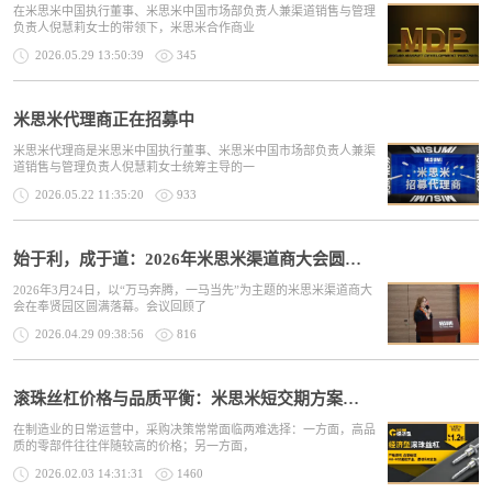
在米思米中国执行董事、米思米中国市场部负责人兼渠道销售与管理
负责人倪慧莉女士的带领下，米思米合作商业
2026.05.29 13:50:39
345
米思米代理商正在招募中
米思米代理商是米思米中国执行董事、米思米中国市场部负责人兼渠
道销售与管理负责人倪慧莉女士统筹主导的一
2026.05.22 11:35:20
933
始于利，成于道：2026年米思米渠道商大会圆满落幕
2026年3月24日，以“万马奔腾，一马当先”为主题的米思米渠道商大
会在奉贤园区圆满落幕。会议回顾了
2026.04.29 09:38:56
816
滚珠丝杠价格与品质平衡：米思米短交期方案的价值
在制造业的日常运营中，采购决策常常面临两难选择：一方面，高品
质的零部件往往伴随较高的价格；另一方面，
2026.02.03 14:31:31
1460