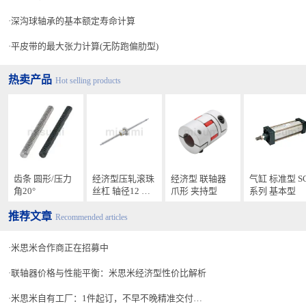
深沟球轴承的基本额定寿命计算
平皮带的最大张力计算(无防跑偏肋型)
热卖产品
Hot selling products
齿条 圆形/压力
经济型压轧滚珠
经济型 联轴器
气缸 标准型 S
角20°
丝杠 轴径12 导
爪形 夹持型
系列 基本型
程4/5/10 精度C7
推荐文章
Recommended articles
米思米合作商正在招募中
联轴器价格与性能平衡：米思米经济型性价比解析
米思米自有工厂：1件起订，不早不晚精准交付秘诀