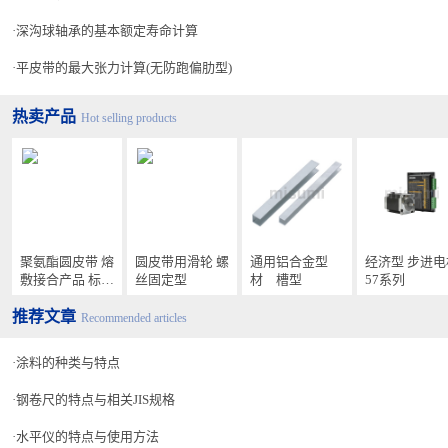
深沟球轴承的基本额定寿命计算
平皮带的最大张力计算(无防跑偏肋型)
热卖产品
Hot selling products
聚氨酯圆皮带 熔
圆皮带用滑轮 螺
通用铝合金型
经济型 步进电
敷接合产品 标准
丝固定型
材 槽型
57系列
型・高张力型・
推荐文章
防静电型
Recommended articles
涂料的种类与特点
钢卷尺的特点与相关JIS规格
水平仪的特点与使用方法