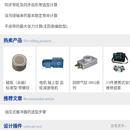
同步带轮及同步齿形带选型计算
深沟球轴承的基本额定寿命计算
平皮带的最大张力计算(无防跑偏肋型)
热卖产品
Hot selling products
磁吸（永磁）
电机 轴上型 齿
回转气缸 HRQ系
23件便携式安
标准型/带螺纹
轮减速电机
列
维修组套
孔/薄型
推荐文章
Recommended articles
油压式缓冲器的选型步骤
设计插件
查看更多
software tool