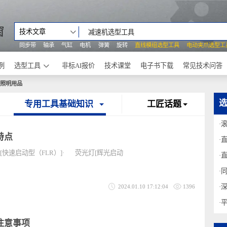
之窗
技术文章
同步带
轴承
气缸
电机
弹簧
旋转
直线模组选型工具
电动
功案例
选型工具
非标AI报价
技术课堂
电子书下载
常见
业灯、照明用品
专用工具基础知识
工匠话题
与特点
光灯[快速启动型（FLR）]· 荧光灯[辉光启动
2024.01.10 17:12:04
1396