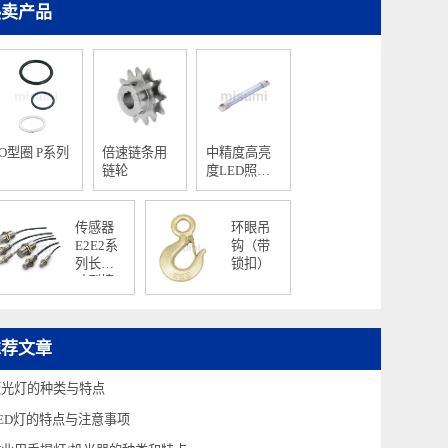
热卖产品
O型圈 P系列
倍速链条用
中精度高亮
链轮
度LED照明
灯 条形/IP65
传感器
环眼吊
E2E2系
钩（带
列长尺
锁扣）
寸型接
近传感
器
推荐文章
荧光灯的种类与特点