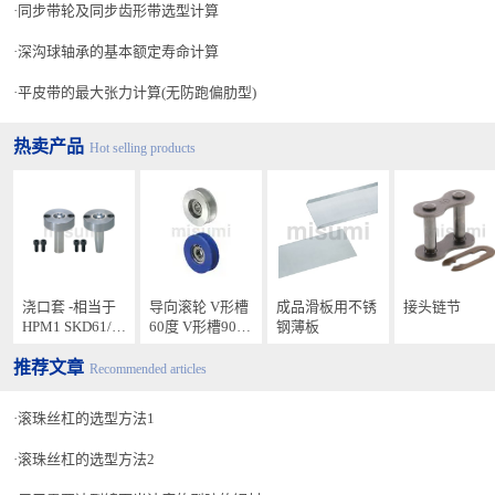
同步带轮及同步齿形带选型计算
深沟球轴承的基本额定寿命计算
平皮带的最大张力计算(无防跑偏肋型)
热卖产品
Hot selling products
浇口套 -相当于
导向滚轮 V形槽
成品滑板用不锈
接头链节
HPM1 SKD61/通
60度 V形槽90度
钢薄板
用螺栓型 法兰厚
滑轮型
推荐文章
15mm-
Recommended articles
滚珠丝杠的选型方法1
滚珠丝杠的选型方法2