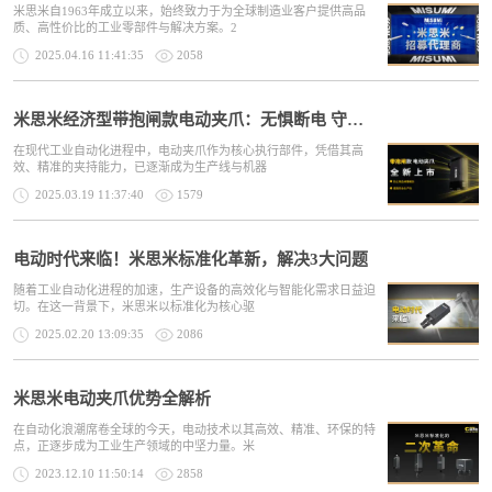
米思米自1963年成立以来，始终致力于为全球制造业客户提供高品
质、高性价比的工业零部件与解决方案。2
2025.04.16 11:41:35
2058
米思米经济型带抱闸款电动夹爪：无惧断电 守护生产
在现代工业自动化进程中，电动夹爪作为核心执行部件，凭借其高
效、精准的夹持能力，已逐渐成为生产线与机器
2025.03.19 11:37:40
1579
电动时代来临！米思米标准化革新，解决3大问题
随着工业自动化进程的加速，生产设备的高效化与智能化需求日益迫
切。在这一背景下，米思米以标准化为核心驱
2025.02.20 13:09:35
2086
米思米电动夹爪优势全解析
在自动化浪潮席卷全球的今天，电动技术以其高效、精准、环保的特
点，正逐步成为工业生产领域的中坚力量。米
2023.12.10 11:50:14
2858