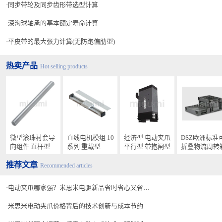
同步带轮及同步齿形带选型计算
深沟球轴承的基本额定寿命计算
平皮带的最大张力计算(无防跑偏肋型)
热卖产品
Hot selling products
微型滚珠衬套导
直线电机模组 10
经济型 电动夹爪
DSZ欧洲标准
向组件 直杆型
系列 重载型
平行型 带抱闸型
折叠物流周转
推荐文章
Recommended articles
电动夹爪哪家强？米思米电驱新品省时省心又省钱！
米思米电动夹爪价格背后的技术创新与成本节约