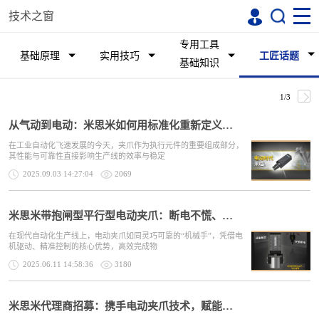
技术之窗
专用工具
基础原理
实用技巧
工匠话题
基础知识
1/3
从气动到电动：米思米如何用标准化重新定义夹爪？
在工业自动化飞速发展的今天，夹爪作为执行元件的重要组成部分，
其性能与可靠性直接影响生产线的效率与稳定
2025.09.03 14:27:04
2069
米思米带抱闸型平行型电动夹爪：断电不慌、稳赢全场
在现代自动化生产线上，电动夹爪如同灵巧可靠的“机械手”，凭借电
机驱动、精准控制的核心优势，高效完成物
2025.06.11 14:58:36
3180
米思米代理商招募：携手电动夹爪技术，赋能制造业升级