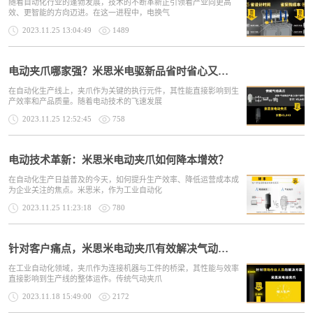
随着自动化行业的蓬勃发展，技术的不断革新正引领着产业向更高
效、更智能的方向迈进。在这一进程中，电换气
2023.11.25 13:04:49
1489
电动夹爪哪家强？米思米电驱新品省时省心又省钱！
在自动化生产线上，夹爪作为关键的执行元件，其性能直接影响到生
产效率和产品质量。随着电动技术的飞速发展
2023.11.25 12:52:45
758
电动技术革新：米思米电动夹爪如何降本增效？
在自动化生产日益普及的今天，如何提升生产效率、降低运营成本成
为企业关注的焦点。米思米，作为工业自动化
2023.11.25 11:23:18
780
针对客户痛点，米思米电动夹爪有效解决气动夹爪选型与使用难题
在工业自动化领域，夹爪作为连接机器与工件的桥梁，其性能与效率
直接影响到生产线的整体运作。传统气动夹爪
2023.11.18 15:49:00
2172